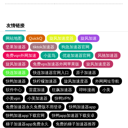
友情链接
网站地图
QuickQ
旋风加速度器
旋风加速
坚果加速器
tiktok加速器
狗急加速器官网
免费vqn外网加速
小蓝鸟
优途加速器官网
风驰加速器
旋风加速器
免费vps加速器外网苹果版
旋风加速度器
快连加速器
快连加速器官网入口
原子加速器
快鸭加速器
快柠檬加速器
旋风加速度器
外网网址导航
软件中心
雷霆加速
狂飙加速器
哔咔漫画
小美
小美vpn
小美加速器
快鸭VPN
免费加速器永久免费版不用登录
快鸭加速器app
快鸭加速app下载官网
快鸭app加速器下载安卓
梯子加速器app免费永久
免费的梯子加速器推荐