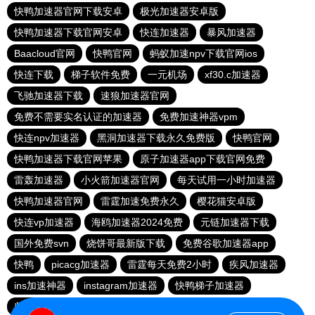
快鸭加速器官网下载安卓
极光加速器安卓版
快鸭加速器下载官网安卓
快连加速器
暴风加速器
Baacloud官网
快鸭官网
蚂蚁加速npv下载官网ios
快连下载
梯子软件免费
一元机场
xf30.c加速器
飞驰加速器下载
速狼加速器官网
免费不需要实名认证的加速器
免费加速神器vpm
快连npv加速器
黑洞加速器下载永久免费版
快鸭官网
快鸭加速器下载官网苹果
原子加速器app下载官网免费
雷轰加速器
小火箭加速器官网
每天试用一小时加速器
快鸭加速器官网
雷霆加速免费永久
樱花猫安卓版
快连vp加速器
海鸥加速器2024免费
元链加速器下载
国外免费svn
烧饼哥最新版下载
免费谷歌加速器app
快鸭
picacg加速器
雷霆每天免费2小时
疾风加速器
ins加速神器
instagram加速器
快鸭梯子加速器
坚果加速器
纸飞机加速器免费永久版