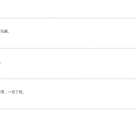
有玩腻。
。
合理，一目了然。