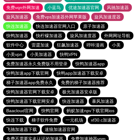
免费vqn外网加速
小蓝鸟
优途加速器官网
风驰加速器
旋风加速器
免费vps加速器外网苹果版
旋风加速度器
快连加速器
快连加速器官网入口
原子加速器
快鸭加速器
快柠檬加速器
旋风加速度器
外网网址导航
软件中心
雷霆加速
狂飙加速器
哔咔漫画
小美
小美vpn
小美加速器
快鸭VPN
免费加速器永久免费版不用登录
快鸭加速器app
快鸭加速app下载官网
快鸭app加速器下载安卓
梯子加速器app免费永久
免费的梯子加速器推荐
快鸭加速器官网下载安卓
极光加速器安卓版
快鸭加速器下载官网安卓
快连加速器
暴风加速器
Baacloud官网
快鸭官网
蚂蚁加速npv下载官网ios
快连下载
梯子软件免费
一元机场
xf30.c加速器
飞驰加速器下载
速狼加速器官网
免费不需要实名认证的加速器
免费加速神器vpm