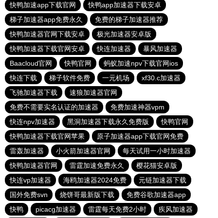
快鸭加速app下载官网
快鸭app加速器下载安卓
梯子加速器app免费永久
免费的梯子加速器推荐
快鸭加速器官网下载安卓
极光加速器安卓版
快鸭加速器下载官网安卓
快连加速器
暴风加速器
Baacloud官网
快鸭官网
蚂蚁加速npv下载官网ios
快连下载
梯子软件免费
一元机场
xf30.c加速器
飞驰加速器下载
速狼加速器官网
免费不需要实名认证的加速器
免费加速神器vpm
快连npv加速器
黑洞加速器下载永久免费版
快鸭官网
快鸭加速器下载官网苹果
原子加速器app下载官网免费
雷轰加速器
小火箭加速器官网
每天试用一小时加速器
快鸭加速器官网
雷霆加速免费永久
樱花猫安卓版
快连vp加速器
海鸥加速器2024免费
元链加速器下载
国外免费svn
烧饼哥最新版下载
免费谷歌加速器app
快鸭
picacg加速器
雷霆每天免费2小时
疾风加速器