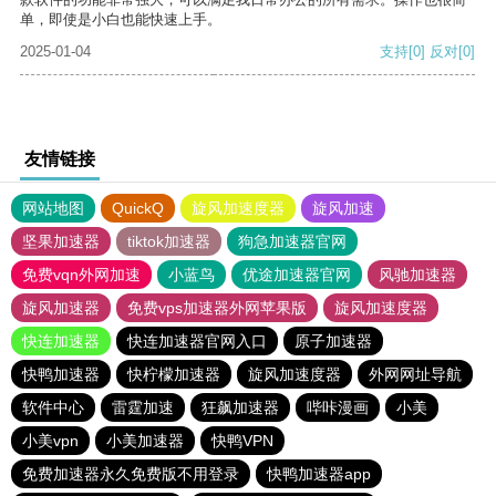
单，即使是小白也能快速上手。
2025-01-04
支持
[0]
反对
[0]
友情链接
网站地图
QuickQ
旋风加速度器
旋风加速
坚果加速器
tiktok加速器
狗急加速器官网
免费vqn外网加速
小蓝鸟
优途加速器官网
风驰加速器
旋风加速器
免费vps加速器外网苹果版
旋风加速度器
快连加速器
快连加速器官网入口
原子加速器
快鸭加速器
快柠檬加速器
旋风加速度器
外网网址导航
软件中心
雷霆加速
狂飙加速器
哔咔漫画
小美
小美vpn
小美加速器
快鸭VPN
免费加速器永久免费版不用登录
快鸭加速器app