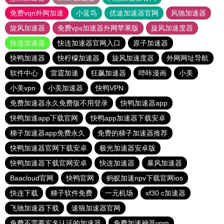
免费vqn外网加速
小蓝鸟
优途加速器官网
风驰加速器
旋风加速器
免费vps加速器外网苹果版
旋风加速度器
快连加速器
快连加速器官网入口
原子加速器
快鸭加速器
快柠檬加速器
旋风加速度器
外网网址导航
软件中心
雷霆加速
狂飙加速器
哔咔漫画
小美
小美vpn
小美加速器
快鸭VPN
免费加速器永久免费版不用登录
快鸭加速器app
快鸭加速app下载官网
快鸭app加速器下载安卓
梯子加速器app免费永久
免费的梯子加速器推荐
快鸭加速器官网下载安卓
极光加速器安卓版
快鸭加速器下载官网安卓
快连加速器
暴风加速器
Baacloud官网
快鸭官网
蚂蚁加速npv下载官网ios
快连下载
梯子软件免费
一元机场
xf30.c加速器
飞驰加速器下载
速狼加速器官网
免费不需要实名认证的加速器
免费加速神器vpm