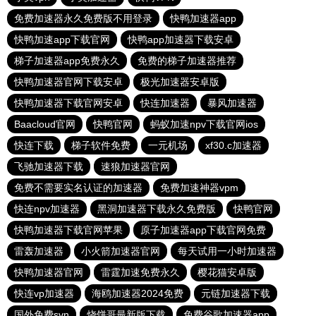
免费加速器永久免费版不用登录
快鸭加速器app
快鸭加速app下载官网
快鸭app加速器下载安卓
梯子加速器app免费永久
免费的梯子加速器推荐
快鸭加速器官网下载安卓
极光加速器安卓版
快鸭加速器下载官网安卓
快连加速器
暴风加速器
Baacloud官网
快鸭官网
蚂蚁加速npv下载官网ios
快连下载
梯子软件免费
一元机场
xf30.c加速器
飞驰加速器下载
速狼加速器官网
免费不需要实名认证的加速器
免费加速神器vpm
快连npv加速器
黑洞加速器下载永久免费版
快鸭官网
快鸭加速器下载官网苹果
原子加速器app下载官网免费
雷轰加速器
小火箭加速器官网
每天试用一小时加速器
快鸭加速器官网
雷霆加速免费永久
樱花猫安卓版
快连vp加速器
海鸥加速器2024免费
元链加速器下载
国外免费svn
烧饼哥最新版下载
免费谷歌加速器app