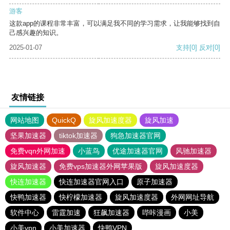
游客
这款app的课程非常丰富，可以满足我不同的学习需求，让我能够找到自
己感兴趣的知识。
2025-01-07
支持
[0]
反对
[0]
友情链接
网站地图
QuickQ
旋风加速度器
旋风加速
坚果加速器
tiktok加速器
狗急加速器官网
免费vqn外网加速
小蓝鸟
优途加速器官网
风驰加速器
旋风加速器
免费vps加速器外网苹果版
旋风加速度器
快连加速器
快连加速器官网入口
原子加速器
快鸭加速器
快柠檬加速器
旋风加速度器
外网网址导航
软件中心
雷霆加速
狂飙加速器
哔咔漫画
小美
小美vpn
小美加速器
快鸭VPN