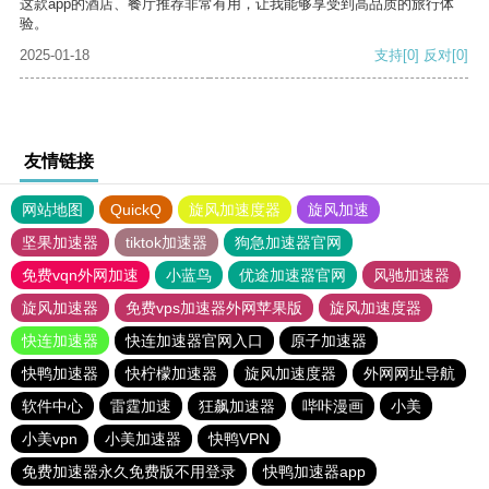
这款app的酒店、餐厅推荐非常有用，让我能够享受到高品质的旅行体
验。
2025-01-18
支持
[0]
反对
[0]
友情链接
网站地图
QuickQ
旋风加速度器
旋风加速
坚果加速器
tiktok加速器
狗急加速器官网
免费vqn外网加速
小蓝鸟
优途加速器官网
风驰加速器
旋风加速器
免费vps加速器外网苹果版
旋风加速度器
快连加速器
快连加速器官网入口
原子加速器
快鸭加速器
快柠檬加速器
旋风加速度器
外网网址导航
软件中心
雷霆加速
狂飙加速器
哔咔漫画
小美
小美vpn
小美加速器
快鸭VPN
免费加速器永久免费版不用登录
快鸭加速器app