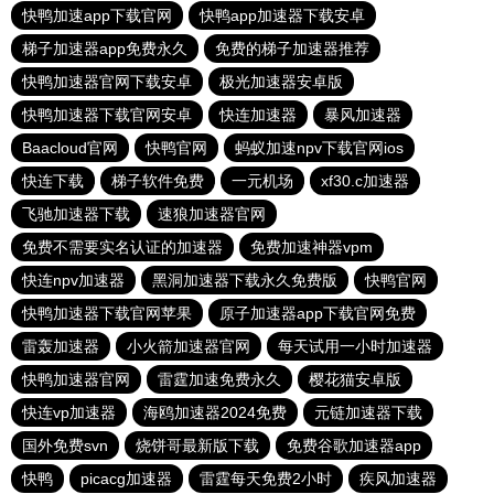
快鸭加速app下载官网
快鸭app加速器下载安卓
梯子加速器app免费永久
免费的梯子加速器推荐
快鸭加速器官网下载安卓
极光加速器安卓版
快鸭加速器下载官网安卓
快连加速器
暴风加速器
Baacloud官网
快鸭官网
蚂蚁加速npv下载官网ios
快连下载
梯子软件免费
一元机场
xf30.c加速器
飞驰加速器下载
速狼加速器官网
免费不需要实名认证的加速器
免费加速神器vpm
快连npv加速器
黑洞加速器下载永久免费版
快鸭官网
快鸭加速器下载官网苹果
原子加速器app下载官网免费
雷轰加速器
小火箭加速器官网
每天试用一小时加速器
快鸭加速器官网
雷霆加速免费永久
樱花猫安卓版
快连vp加速器
海鸥加速器2024免费
元链加速器下载
国外免费svn
烧饼哥最新版下载
免费谷歌加速器app
快鸭
picacg加速器
雷霆每天免费2小时
疾风加速器