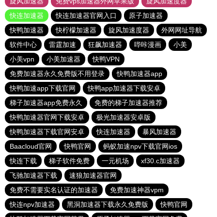
旋风加速器
免费vps加速器外网苹果版
旋风加速度器
快连加速器
快连加速器官网入口
原子加速器
快鸭加速器
快柠檬加速器
旋风加速度器
外网网址导航
软件中心
雷霆加速
狂飙加速器
哔咔漫画
小美
小美vpn
小美加速器
快鸭VPN
免费加速器永久免费版不用登录
快鸭加速器app
快鸭加速app下载官网
快鸭app加速器下载安卓
梯子加速器app免费永久
免费的梯子加速器推荐
快鸭加速器官网下载安卓
极光加速器安卓版
快鸭加速器下载官网安卓
快连加速器
暴风加速器
Baacloud官网
快鸭官网
蚂蚁加速npv下载官网ios
快连下载
梯子软件免费
一元机场
xf30.c加速器
飞驰加速器下载
速狼加速器官网
免费不需要实名认证的加速器
免费加速神器vpm
快连npv加速器
黑洞加速器下载永久免费版
快鸭官网